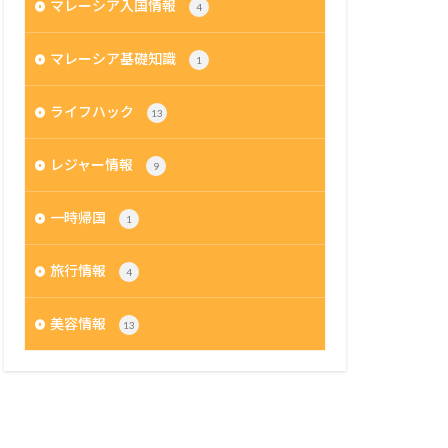
マレーシア入国情報
4
マレーシア基礎知識
1
ライフハック
13
レジャー情報
9
一時帰国
1
旅行情報
4
美容情報
13