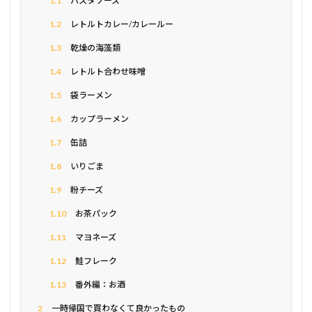
1.1
パスタソース
1.2
レトルトカレー/カレールー
1.3
乾燥の海藻類
1.4
レトルト合わせ味噌
1.5
袋ラーメン
1.6
カップラーメン
1.7
缶詰
1.8
いりごま
1.9
粉チーズ
1.10
お茶パック
1.11
マヨネーズ
1.12
鮭フレーク
1.13
番外編：お酒
2
一時帰国で買わなくて良かったもの