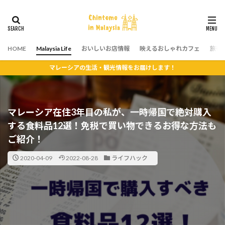
HOME
Malaysia Life
おいしいお店情報
映えるおしゃれカフェ
旅行
マレーシアの生活・観光情報をお届けします！
マレーシア在住3年目の私が、一時帰国で絶対購入
する食料品12選！免税で買い物できるお得な方法も
ご紹介！
2020-04-09
2022-08-28
ライフハック